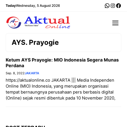
Langsung
WhatsA
Insta
Fac
Today
Wednesday, 5 August 2026
ke
isi
Me
AYS. Prayogie
Ketum AYS Prayogie: MIO Indonesia Segera Munas
Perdana
Sep. 8, 2022
JAKARTA
https://aktualonline.co JAKARTA ||| Media Independen
Online (MIO) Indonesia, yang merupakan organisasi
tempat bernaungnya perusahaan pers berbasis digital
(Online) sejak resmi dibentuk pada 10 November 2020,