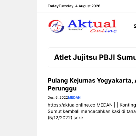
Langsung
Today
Tuesday, 4 August 2026
ke
isi
Atlet Jujitsu PBJI Sum
Pulang Kejurnas Yogyakarta, 
Perunggu
Des. 6, 2022
MEDAN
https://aktualonline.co MEDAN ||| Konting
Sumut kembali mencecahkan kaki di tanah
(5/12/2022) sore