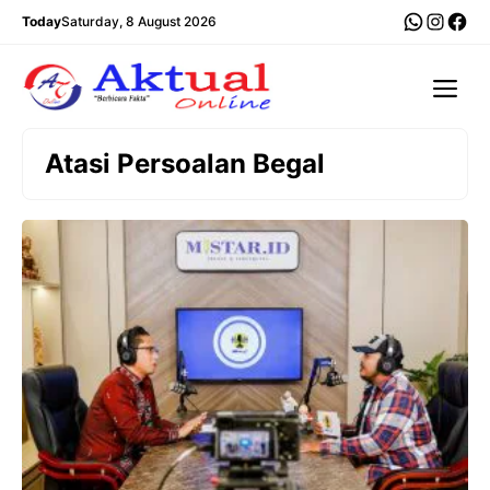
Langsung
WhatsA
Insta
Fac
Today
Saturday, 8 August 2026
ke
isi
Me
Atasi Persoalan Begal