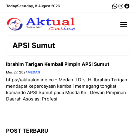
Langsung
WhatsA
Insta
Fac
Today
Saturday, 8 August 2026
ke
isi
Me
APSI Sumut
Ibrahim Tarigan Kembali Pimpin APSI Sumut
Mei. 27, 2024
MEDAN
https://aktualonline.co – Medan II Drs. H. Ibrahim Tarigan
mendapat kepercayaan kembali memegang tongkat
komando APSI Sumut pada Musda Ke I Dewan Pimpinan
Daerah Asosiasi Profesi
POST TERBARU