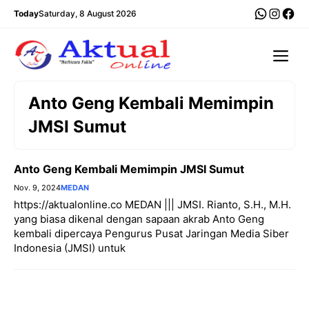
Langsung
WhatsA
Insta
Fac
Today
Saturday, 8 August 2026
ke
isi
Me
Anto Geng Kembali Memimpin
JMSI Sumut
Anto Geng Kembali Memimpin JMSI Sumut
Nov. 9, 2024
MEDAN
https://aktualonline.co MEDAN ||| JMSI. Rianto, S.H., M.H.
yang biasa dikenal dengan sapaan akrab Anto Geng
kembali dipercaya Pengurus Pusat Jaringan Media Siber
Indonesia (JMSI) untuk