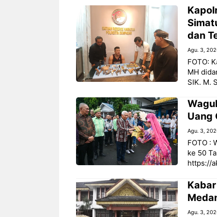
Kapol
Simat
dan T
Agu. 3, 20
FOTO: K
MH dida
SIK. M. S
Wagub
Uang 
Agu. 3, 20
FOTO : 
ke 50 Ta
https://
‎Kabar
Medan
Agu. 3, 20