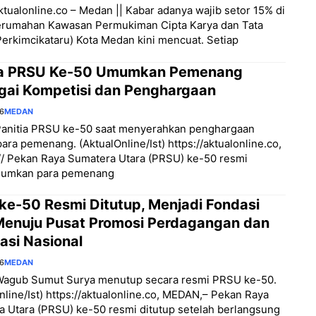
aktualonline.co – Medan || Kabar adanya wajib setor 15% di
erumahan Kawasan Permukiman Cipta Karya dan Tata
erkimcikataru) Kota Medan kini mencuat. Setiap
ia PRSU Ke-50 Umumkan Pemenang
gai Kompetisi dan Penghargaan
26
MEDAN
Panitia PRSU ke-50 saat menyerahkan penghargaan
ara pemenang. (AktualOnline/Ist) https://aktualonline.co,
/ Pekan Raya Sumatera Utara (PRSU) ke-50 resmi
umkan para pemenang
ke-50 Resmi Ditutup, Menjadi Fondasi
Menuju Pusat Promosi Perdagangan dan
asi Nasional
26
MEDAN
Wagub Sumut Surya menutup secara resmi PRSU ke-50.
nline/Ist) https://aktualonline.co, MEDAN,– Pekan Raya
 Utara (PRSU) ke-50 resmi ditutup setelah berlangsung