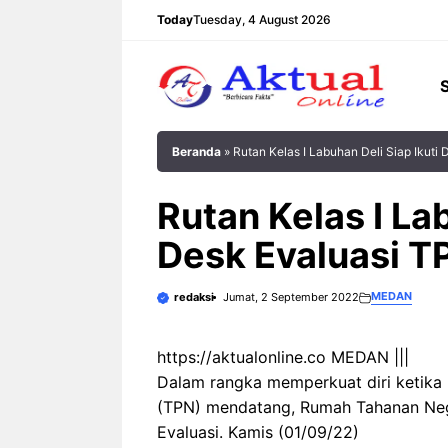
Langsung
Today
Tuesday, 4 August 2026
ke
isi
Beranda
»
Rutan Kelas I Labuhan Deli Siap Ikuti
Rutan Kelas I Lab
Desk Evaluasi T
MEDAN
redaksi
Jumat, 2 September 2022
https://aktualonline.co MEDAN |||
Dalam rangka memperkuat diri ketika 
(TPN) mendatang, Rumah Tahanan Nega
Evaluasi. Kamis (01/09/22)