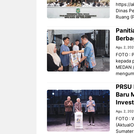
https://
Dinas P
Ruang (P
Panit
Berba
Agu. 2, 20
FOTO : 
kepada p
MEDAN /
mengum
PRSU 
Baru 
Invest
Agu. 2, 20
FOTO : 
(AktualO
Sumatera