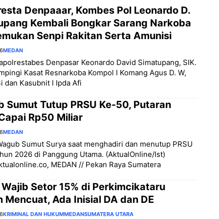
resta Denpaaar, Kombes Pol Leonardo D.
upang Kembali Bongkar Sarang Narkoba
emukan Senpi Rakitan Serta Amunisi
26
MEDAN
apolrestabes Denpasar Keonardo David Simatupang, SIK.
mpingi Kasat Resnarkoba Kompol I Komang Agus D. W,
i dan Kasubnit I Ipda Afi
 Sumut Tutup PRSU Ke-50, Putaran
Capai Rp50 Miliar
26
MEDAN
Wagub Sumut Surya saat menghadiri dan menutup PRSU
hun 2026 di Panggung Utama. (AktualOnline/Ist)
aktualonline.co, MEDAN // Pekan Raya Sumatera
 Wajib Setor 15% di Perkimcikataru
 Mencuat, Ada Inisial DA dan DE
26
KRIMINAL DAN HUKUM
MEDAN
SUMATERA UTARA