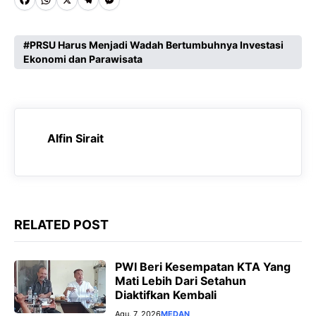
F
W
X
T
M
a
h
e
e
c
a
l
s
PRSU Harus Menjadi Wadah Bertumbuhnya Investasi
Ekonomi dan Parawisata
e
t
e
s
b
s
g
e
o
A
r
n
o
p
a
g
Alfin Sirait
k
p
m
e
r
RELATED POST
PWI Beri Kesempatan KTA Yang
Mati Lebih Dari Setahun
Diaktifkan Kembali
Agu. 7, 2026
MEDAN