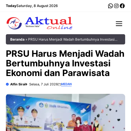
Langsung
WhatsA
Insta
Fac
Today
Saturday, 8 August 2026
ke
isi
Me
Beranda
»
PRSU Harus Menjadi Wadah Bertumbuhnya Investasi
Ekonomi dan Parawisata
PRSU Harus Menjadi Wadah
Bertumbuhnya Investasi
Ekonomi dan Parawisata
Alfin Sirait
Selasa, 7 Juli 2026
MEDAN