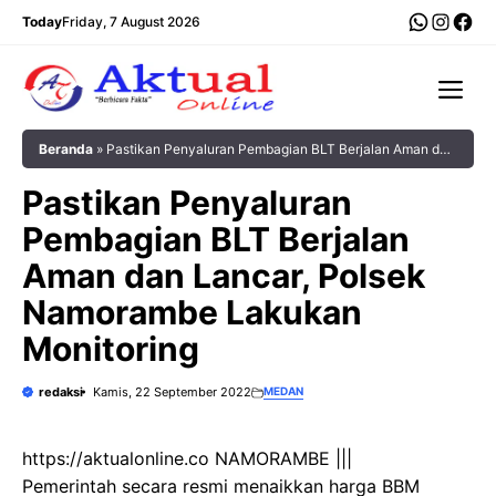
Langsung
WhatsA
Insta
Fac
Today
Friday, 7 August 2026
ke
isi
Me
Beranda
»
Pastikan Penyaluran Pembagian BLT Berjalan Aman dan
Lancar, Polsek Namorambe Lakukan Monitoring
Pastikan Penyaluran
Pembagian BLT Berjalan
Aman dan Lancar, Polsek
Namorambe Lakukan
Monitoring
redaksi
Kamis, 22 September 2022
MEDAN
https://aktualonline.co NAMORAMBE |||
Pemerintah secara resmi menaikkan harga BBM