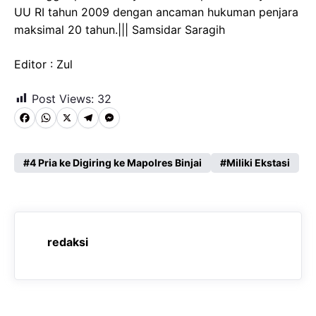
UU RI tahun 2009 dengan ancaman hukuman penjara
maksimal 20 tahun.||| Samsidar Saragih
Editor : Zul
Post Views:
32
F
W
X
T
M
a
h
e
e
c
a
l
s
4 Pria ke Digiring ke Mapolres Binjai
Miliki Ekstasi
e
t
e
s
b
s
g
e
o
A
r
n
redaksi
o
p
a
g
k
p
m
e
r