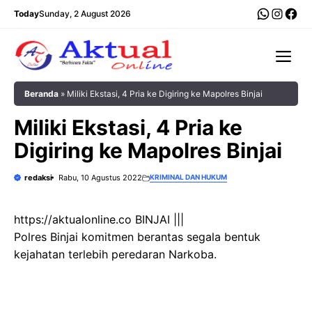
Langsung
WhatsA
Insta
Fac
Today
Sunday, 2 August 2026
ke
isi
Me
Beranda
»
Miliki Ekstasi, 4 Pria ke Digiring ke Mapolres Binjai
Miliki Ekstasi, 4 Pria ke
Digiring ke Mapolres Binjai
redaksi
Rabu, 10 Agustus 2022
KRIMINAL DAN HUKUM
https://aktualonline.co BINJAI |||
Polres Binjai komitmen berantas segala bentuk
kejahatan terlebih peredaran Narkoba.