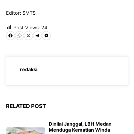
Editor: SMTS
Post Views:
24
F
W
X
T
M
a
h
e
e
c
a
l
s
e
t
e
s
redaksi
b
s
g
e
o
A
r
n
o
p
a
g
k
p
m
e
RELATED POST
r
Dinilai Janggal, LBH Medan
Menduga Kematian Winda