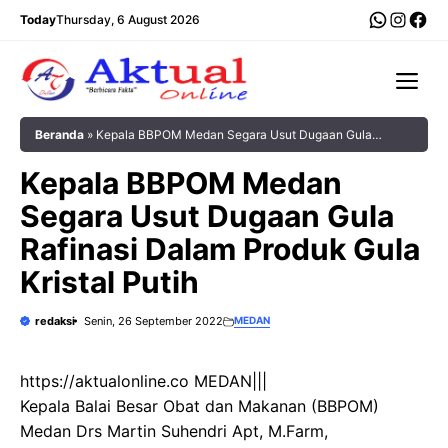
Langsung
WhatsA
Insta
Fac
Today
Thursday, 6 August 2026
ke
isi
Me
Beranda
»
Kepala BBPOM Medan Segara Usut Dugaan Gula
Rafinasi Dalam Produk Gula Kristal Putih
Kepala BBPOM Medan
Segara Usut Dugaan Gula
Rafinasi Dalam Produk Gula
Kristal Putih
redaksi
Senin, 26 September 2022
MEDAN
https://aktualonline.co MEDAN|||
Kepala Balai Besar Obat dan Makanan (BBPOM)
Medan Drs Martin Suhendri Apt, M.Farm,