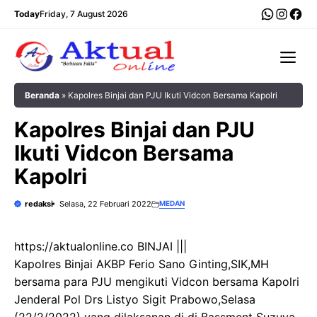
Langsung
WhatsA
Insta
Fac
Today
Friday, 7 August 2026
ke
isi
Me
Beranda
»
Kapolres Binjai dan PJU Ikuti Vidcon Bersama Kapolri
Kapolres Binjai dan PJU
Ikuti Vidcon Bersama
Kapolri
redaksi
Selasa, 22 Februari 2022
MEDAN
https://aktualonline.co BINJAI |||
Kapolres Binjai AKBP Ferio Sano Ginting,SIK,MH
bersama para PJU mengikuti Vidcon bersama Kapolri
Jenderal Pol Drs Listyo Sigit Prabowo,Selasa
(22/2/2022) yang dilaksanan di di Bassment Suzuya