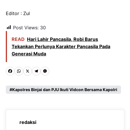
Editor : Zul
Post Views:
30
READ
Hari Lahir Pancasila, Robi Barus
Tekankan Perlunya Karakter Pancasila Pada
Generasi Muda
F
W
X
T
M
a
h
e
e
c
a
l
s
Kapolres Binjai dan PJU Ikuti Vidcon Bersama Kapolri
e
t
e
s
b
s
g
e
o
A
r
n
redaksi
o
p
a
g