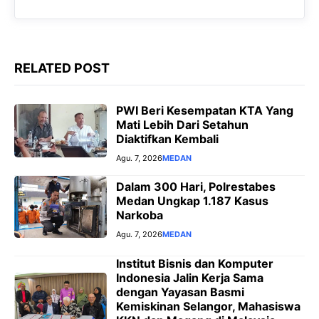
k
p
m
e
r
RELATED POST
PWI Beri Kesempatan KTA Yang
Mati Lebih Dari Setahun
Diaktifkan Kembali
Agu. 7, 2026
MEDAN
Dalam 300 Hari, Polrestabes
Medan Ungkap 1.187 Kasus
Narkoba
Agu. 7, 2026
MEDAN
Institut Bisnis dan Komputer
Indonesia Jalin Kerja Sama
dengan Yayasan Basmi
Kemiskinan Selangor, Mahasiswa