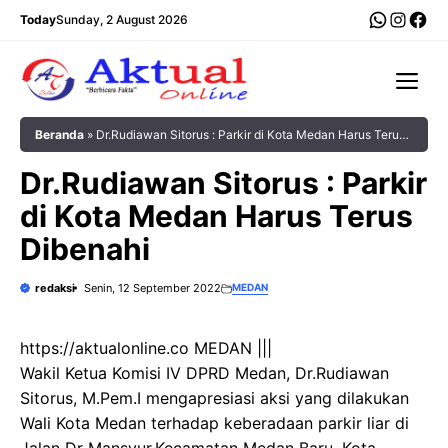
Langsung
WhatsA
Insta
Fac
Today
Sunday, 2 August 2026
ke
isi
Me
Beranda
»
Dr.Rudiawan Sitorus : Parkir di Kota Medan Harus Terus
Dibenahi
Dr.Rudiawan Sitorus : Parkir
di Kota Medan Harus Terus
Dibenahi
redaksi
Senin, 12 September 2022
MEDAN
https://aktualonline.co MEDAN |||
Wakil Ketua Komisi IV DPRD Medan, Dr.Rudiawan
Sitorus, M.Pem.I mengapresiasi aksi yang dilakukan
Wali Kota Medan terhadap keberadaan parkir liar di
Jalan Dr Mansyur,Kecamatan Medan Baru, Kota