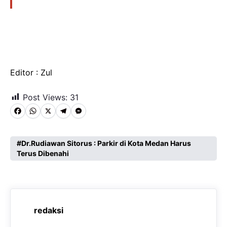
Editor : Zul
Post Views:
31
F
W
X
T
M
a
h
e
e
c
a
l
s
Dr.Rudiawan Sitorus : Parkir di Kota Medan Harus
Terus Dibenahi
e
t
e
s
b
s
g
e
o
A
r
n
o
p
a
g
redaksi