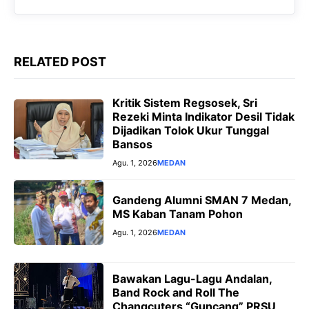
k
p
m
e
r
RELATED POST
Kritik Sistem Regsosek, Sri
Rezeki Minta Indikator Desil Tidak
Dijadikan Tolok Ukur Tunggal
Bansos
Agu. 1, 2026
MEDAN
‎Gandeng Alumni SMAN 7 Medan,
MS Kaban Tanam Pohon
Agu. 1, 2026
MEDAN
Bawakan Lagu-Lagu Andalan,
Band Rock and Roll The
Changcuters “Guncang” PRSU