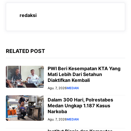
o
A
r
n
o
p
a
g
redaksi
k
p
m
e
r
RELATED POST
PWI Beri Kesempatan KTA Yang
Mati Lebih Dari Setahun
Diaktifkan Kembali
Agu. 7, 2026
MEDAN
Dalam 300 Hari, Polrestabes
Medan Ungkap 1.187 Kasus
Narkoba
Agu. 7, 2026
MEDAN