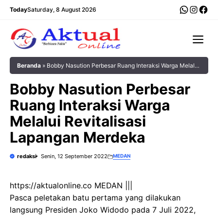
Langsung
WhatsA
Insta
Fac
Today
Saturday, 8 August 2026
ke
isi
Me
Beranda
»
Bobby Nasution Perbesar Ruang Interaksi Warga Melalui
Revitalisasi Lapangan Merdeka
Bobby Nasution Perbesar
Ruang Interaksi Warga
Melalui Revitalisasi
Lapangan Merdeka
redaksi
Senin, 12 September 2022
MEDAN
https://aktualonline.co MEDAN |||
Pasca peletakan batu pertama yang dilakukan
langsung Presiden Joko Widodo pada 7 Juli 2022,