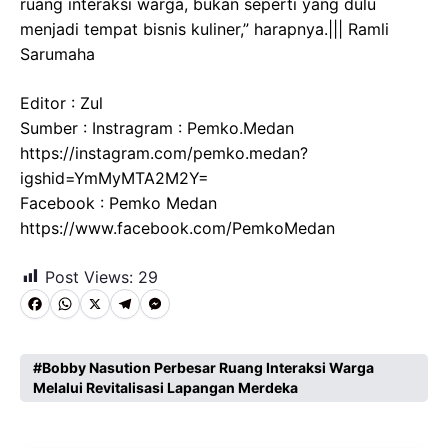
ruang interaksi warga, bukan seperti yang dulu
menjadi tempat bisnis kuliner,” harapnya.||| Ramli
Sarumaha
Editor : Zul
Sumber : Instragram : Pemko.Medan
https://instagram.com/pemko.medan?
igshid=YmMyMTA2M2Y=
Facebook : Pemko Medan
https://www.facebook.com/PemkoMedan
Post Views:
29
F
W
X
T
M
a
h
e
e
c
a
l
s
Bobby Nasution Perbesar Ruang Interaksi Warga
Melalui Revitalisasi Lapangan Merdeka
e
t
e
s
b
s
g
e