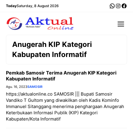
Langsung
WhatsA
Insta
Fac
Today
Saturday, 8 August 2026
ke
isi
Me
Anugerah KIP Kategori
Kabupaten Informatif
Pemkab Samosir Terima Anugerah KIP Kategori
Kabupaten Informatif
Agu. 16, 2023
SAMOSIR
https://aktualonline.co SAMOSIR ||| Bupati Samosir
Vandiko T Gultom yang diwakilkan oleh Kadis Kominfo
Immanuel Sitanggang menerima penghargaan Anugerah
Keterbukaan Informasi Publik (KIP) Kategori
Kabupaten/Kota Informatif